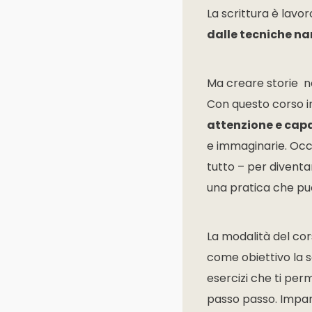
La scrittura è lavo
dalle tecniche na
Ma creare storie no
Con questo corso in
attenzione e capa
e immaginarie. Occor
tutto – per diventa
una pratica che pu
La modalità del cor
come obiettivo la s
esercizi che ti per
passo passo. Impari