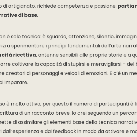
ro di artigianato, richiede competenza e passione:
partiam
rrative di base
.
n è solo tecnica: è sguardo, attenzione, silenzio, immagin
izi a sperimentare i princìpi fondamentali dell’arte narra
cità ricettiva
, antenne sensibili alle proprie storie e a que
re coltivare la capacità di stupirsi e meravigliarsi – del be
re creatori di personaggi e veicoli di emozioni. E c’è un m
oi imparare.
so è molto attiva, per questo il numero di partecipanti è l
crittura di un racconto breve, lo crei seguendo un percor
mette di assimilare gli elementi base della tecnica narrat
 dall’esperienza e dai feedback in modo da attivare e ma