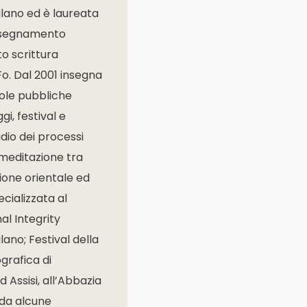
ilano ed è laureata
l’insegnamento
to scrittura
o. Dal 2001 insegna
uole pubbliche
i, festival e
dio dei processi
 meditazione tra
izione orientale ed
cializzata al
al Integrity
ano; Festival della
ografica di
 Assisi, all’Abbazia
 da alcune