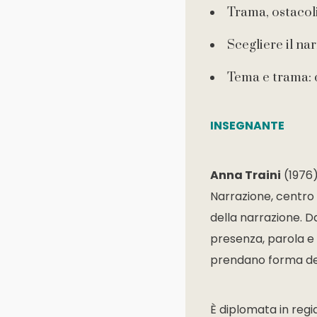
Trama, ostacoli
Scegliere il na
Tema e trama: 
INSEGNANTE
Anna Traini
(1976)
Narrazione, centro 
della narrazione. D
presenza, parola e 
prendano forma den
È diplomata in regi