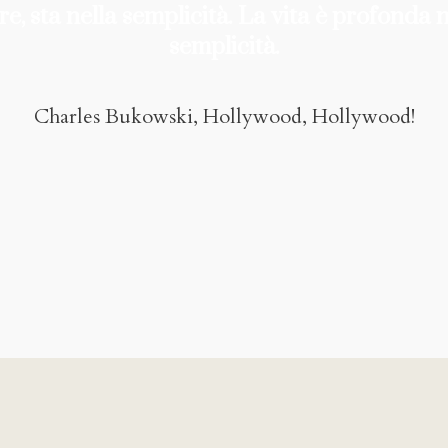
e, sta nella semplicità. La vita è profonda 
semplicità.
Charles Bukowski, Hollywood, Hollywood!