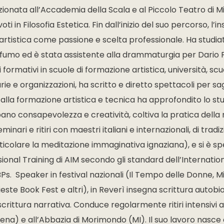
fezionata all’Accademia della Scala e al Piccolo Teatro di M
oti in Filosofia Estetica. Fin dall’inizio del suo percorso, 
 artistica come passione e scelta professionale. Ha studia
ofumo ed è stata assistente alla drammaturgia per Dario F
formativi in scuole di formazione artistica, università, sc
e e organizzazioni, ha scritto e diretto spettacoli per sagg
lla formazione artistica e tecnica ha approfondito lo stu
ppano consapevolezza e creatività, coltiva la pratica della
minari e ritiri con maestri italiani e internazionali, di trad
ticolare la meditazione immaginativa ignaziana), e si è spe
ional Training di AIM secondo gli standard dell’Internation
s. Speaker in festival nazionali (Il Tempo delle Donne, Mil
ieste Book Fest e altri), in Reverì insegna scrittura autobi
rittura narrativa. Conduce regolarmente ritiri intensivi ad
iena) e all’Abbazia di Morimondo (MI). Il suo lavoro nasce