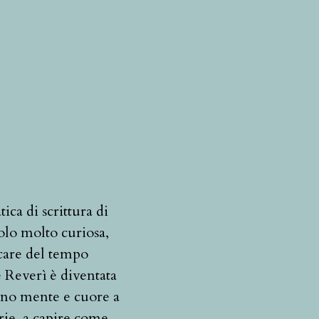
ica di scrittura di
olo molto curiosa,
care del tempo
ne Reverì è diventata
leno mente e cuore a
rie, a capire come