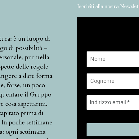
Iscriviti alla nostra Newslet
ttura: è un luogo di
go di possibilità –
ersonale, pur nella
spetto delle regole
ungere a dare forma
 e, forse, un poco
requentare il Gruppo
re cosa aspettarmi.
apitato prima di
a. In poche settimane
ta: ogni settimana